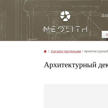
О к
К
/
Каталог продукции
/
Архитектурный
Архитектурный де